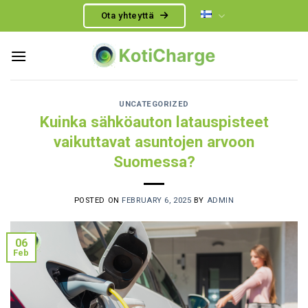
Skip
Ota yhteyttä
to
content
UNCATEGORIZED
Kuinka sähköauton latauspisteet
vaikuttavat asuntojen arvoon
Suomessa?
POSTED ON
FEBRUARY 6, 2025
BY
ADMIN
06
Feb