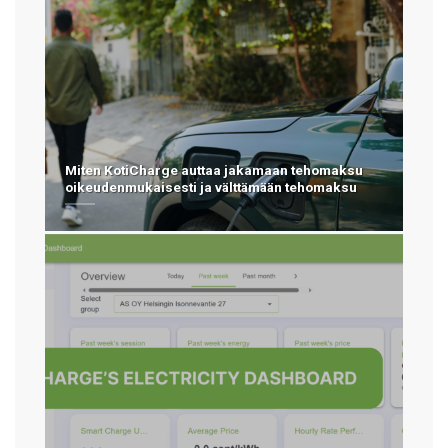
Miten KotiCharge auttaa jakamaan tehomaksu
oikeudenmukaisesti ja välttämään tehomaksu