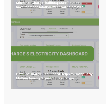
Miten KotiCharge-hallintapaneeli auttaa
havaitsemaan latauslaitteen varhaiset viat
How KotiCharge Dashboard Helps to Notify Early
Malfunctioning Signal of the Charger