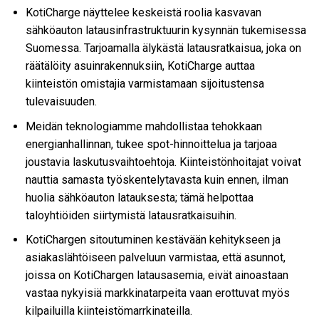
KotiCharge näyttelee keskeistä roolia kasvavan
sähköauton latausinfrastruktuurin kysynnän tukemisessa
Suomessa. Tarjoamalla älykästä latausratkaisua, joka on
räätälöity asuinrakennuksiin, KotiCharge auttaa
kiinteistön omistajia varmistamaan sijoitustensa
tulevaisuuden.
Meidän teknologiamme mahdollistaa tehokkaan
energianhallinnan, tukee spot-hinnoittelua ja tarjoaa
joustavia laskutusvaihtoehtoja. Kiinteistönhoitajat voivat
nauttia samasta työskentelytavasta kuin ennen, ilman
huolia sähköauton latauksesta; tämä helpottaa
taloyhtiöiden siirtymistä latausratkaisuihin.
KotiChargen sitoutuminen kestävään kehitykseen ja
asiakaslähtöiseen palveluun varmistaa, että asunnot,
joissa on KotiChargen latausasemia, eivät ainoastaan
vastaa nykyisiä markkinatarpeita vaan erottuvat myös
kilpailuilla kiinteistömarrkinateilla.