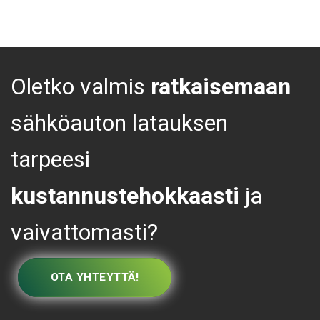
Oletko valmis
ratkaisemaan
sähköauton latauksen
tarpeesi
kustannustehokkaasti
ja
vaivattomasti?
OTA YHTEYTTÄ!