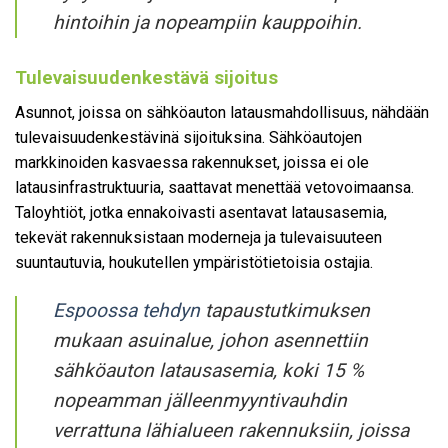
hintoihin ja nopeampiin kauppoihin.
Tulevaisuudenkestävä sijoitus
Asunnot, joissa on sähköauton latausmahdollisuus, nähdään
tulevaisuudenkestävinä sijoituksina. Sähköautojen
markkinoiden kasvaessa rakennukset, joissa ei ole
latausinfrastruktuuria, saattavat menettää vetovoimaansa.
Taloyhtiöt, jotka ennakoivasti asentavat latausasemia,
tekevät rakennuksistaan moderneja ja tulevaisuuteen
suuntautuvia, houkutellen ympäristötietoisia ostajia.
Espoossa tehdyn
tapaustutkimuksen
mukaan asuinalue, johon asennettiin
sähköauton latausasemia, koki 15 %
nopeamman jälleenmyyntivauhdin
verrattuna lähialueen rakennuksiin, joissa