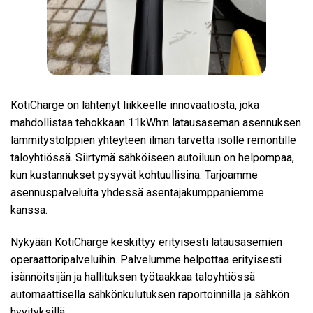
KotiCharge on lähtenyt liikkeelle innovaatiosta, joka
mahdollistaa tehokkaan 11kWh:n latausaseman asennuksen
lämmitystolppien yhteyteen ilman tarvetta isolle remontille
taloyhtiössä. Siirtymä sähköiseen autoiluun on helpompaa,
kun kustannukset pysyvät kohtuullisina. Tarjoamme
asennuspalveluita yhdessä asentajakumppaniemme
kanssa.
Nykyään KotiCharge keskittyy erityisesti latausasemien
operaattoripalveluihin. Palvelumme helpottaa erityisesti
isännöitsijän ja hallituksen työtaakkaa taloyhtiössä
automaattisella sähkönkulutuksen raportoinnilla ja sähkön
hyvityksillä.