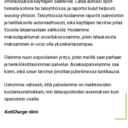
ominaisuuksia käyttäjien saataville. Lataa autoasi spot-
hinnalla kotona tai taloyhtiössä, ja raportoi kulut helposti
leasing-yhtiöön. Taloyhtiössä hoidamme raportit isännöintiin
ja hallitukselle automaattisesti, eikä käyttäjien tarvitse pitää
Exceliä lataamastaan sähköstä. Hoidamme
maksutapahtumat sovelluksessamme, joten latauksesta
maksaminen ei voisi olla yksinkertaisempaa.
Olemme nuori espoolainen yritys, joten meiltä saat parhaan
ja henkilökohtaisimman palvelun. Asiakaspalvelumme saa
kiinni, eikä sinun tarvitse jonottaa puhelimessa tuntikausia.
Uskomme vahvasti, että palvelumme on markkinoiden
kustannustehokkain, niin latauspisteiden asennuksen kuin
operoinnin osalta.
KotiCharge-tiimi