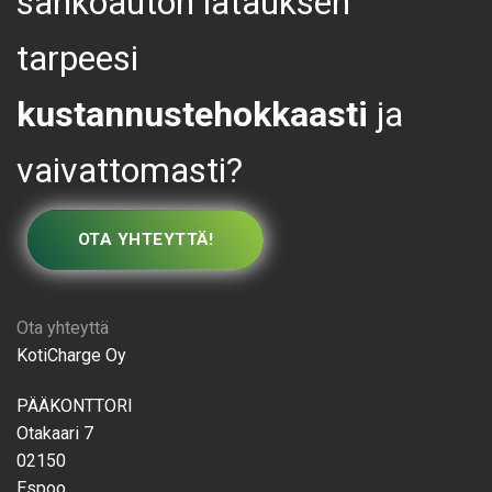
sähköauton latauksen
tarpeesi
kustannustehokkaasti
ja
vaivattomasti?
OTA YHTEYTTÄ!
Ota yhteyttä
KotiCharge Oy
PÄÄKONTTORI
Otakaari 7
02150
Espoo