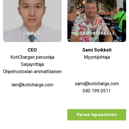
LAM LE
SAMI SOIKKELI
CEO
Sami Soikkeli
KotiChargen perustaja
Myyntijohtaja
Sarjayrittäjä
Ohjelmistoalan ammattilainen
sami@koticharge.com
lam@koticharge.com
040 199 0511
Varaa tapaaminen