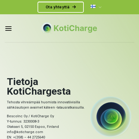
Skip
Ota yhteyttä
to
content
Tietoja
KotiChargesta
Tehosta vihreämpää huomista innovatiivisilla
sähköautojen avaimet käteen -latausratkaisuilla.
BescoInc Oy / KotiCharge Oy
Y-tunnus: 3230008-3
Otakaari 5, 02150 Espoo, Finland
info@koticharge.com
EN: +(358) – 44 2725640