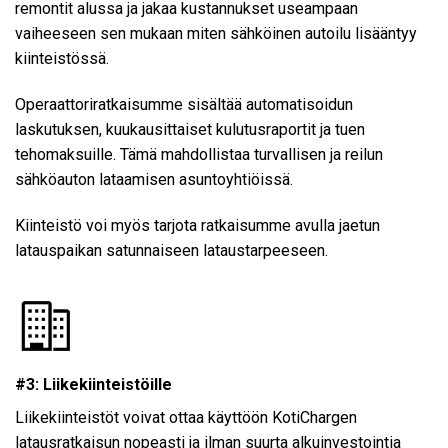
remontit alussa ja jakaa kustannukset useampaan
vaiheeseen sen mukaan miten sähköinen autoilu lisääntyy
kiinteistössä.
Operaattoriratkaisumme sisältää automatisoidun
laskutuksen, kuukausittaiset kulutusraportit ja tuen
tehomaksuille. Tämä mahdollistaa turvallisen ja reilun
sähköauton lataamisen asuntoyhtiöissä.
Kiinteistö voi myös tarjota ratkaisumme avulla jaetun
latauspaikan satunnaiseen lataustarpeeseen.
#3: Liikekiinteistöille
Liikekiinteistöt voivat ottaa käyttöön KotiChargen
latausratkaisun nopeasti ja ilman suurta alkuinvestointia