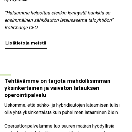
“Haluamme helpottaa etenkin kynnystä hankkia se
ensimmäinen sähköauton latausasema taloyhtiöön” –
KotiCharge CEO
Lisätietoja meistä
Tehtävämme on tarjota mahdollisimman
yksinkertainen ja vaivaton latauksen
operointipalvelu
Uskomme, että sähkö- ja hybridiautojen lataamisen tulisi
olla yhtä yksinkertaista kuin puhelimen lataaminen öisin.
Operaattoripalvelumme tuo suuren määrän hyödyllisiä