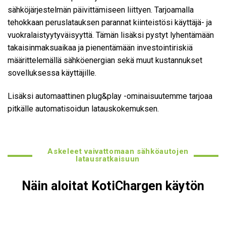
sähköjärjestelmän päivittämiseen liittyen. Tarjoamalla
tehokkaan peruslatauksen parannat kiinteistösi käyttäjä- ja
vuokralaistyytyväisyyttä. Tämän lisäksi pystyt lyhentämään
takaisinmaksuaikaa ja pienentämään investointiriskiä
määrittelemällä sähköenergian sekä muut kustannukset
sovelluksessa käyttäjille.
Lisäksi automaattinen plug&play -ominaisuutemme tarjoaa
pitkälle automatisoidun latauskokemuksen.
Askeleet vaivattomaan sähköautojen
latausratkaisuun
Näin aloitat KotiChargen käytön