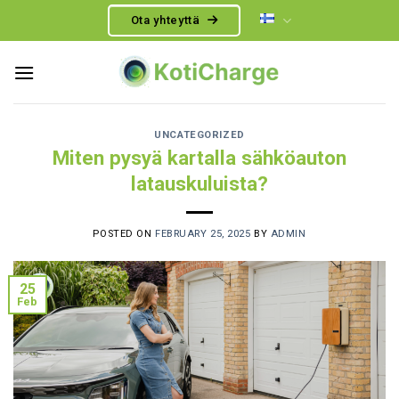
Skip
Ota yhteyttä
to
content
UNCATEGORIZED
Miten pysyä kartalla sähköauton
latauskuluista?
POSTED ON
FEBRUARY 25, 2025
BY
ADMIN
25
Feb