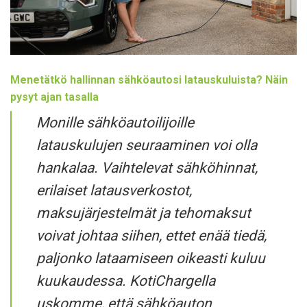
Menetätkö hallinnan sähköautosi latauskuluista? Näin
pysyt ajan tasalla
Monille sähköautoilijoille
latauskulujen seuraaminen voi olla
hankalaa. Vaihtelevat sähköhinnat,
erilaiset latausverkostot,
maksujärjestelmät ja tehomaksut
voivat johtaa siihen, ettet enää tiedä,
paljonko lataamiseen oikeasti kuluu
kuukaudessa. KotiChargella
uskomme, että sähköauton