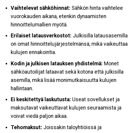
Vaihtelevat sähköhinnat:
Sähkön hinta vaihtelee
vuorokauden aikana, etenkin dynaamisten
hinnoittelumallien myötä.
Erilaiset latausverkostot:
Julkisilla latausasemilla
on omat hinnoittelujärjestelmänsä, mikä vaikeuttaa
kulujen ennakointia.
Kodin ja julkisen latauksen yhdistelmä:
Monet
sähköautoilijat lataavat sekä kotona että julkisilla
asemilla, mikä lisää monimutkaisuutta kulujen
hallintaan.
Ei keskitettyä laskutusta:
Useat sovellukset ja
maksutavat vaikeuttavat kulujen seuraamista ja
voivat viedä paljon aikaa.
Tehomaksut:
Joissakin taloyhtiöissä ja