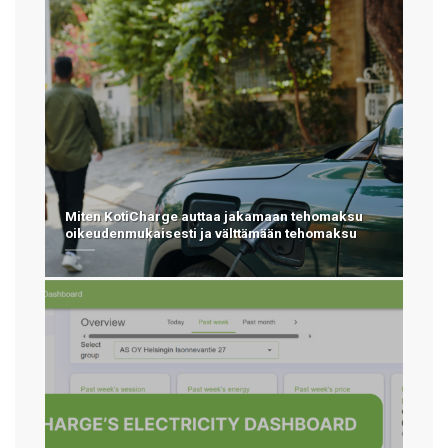
Miten KotiCharge auttaa jakamaan tehomaksu
oikeudenmukaisesti ja välttämään tehomaksu