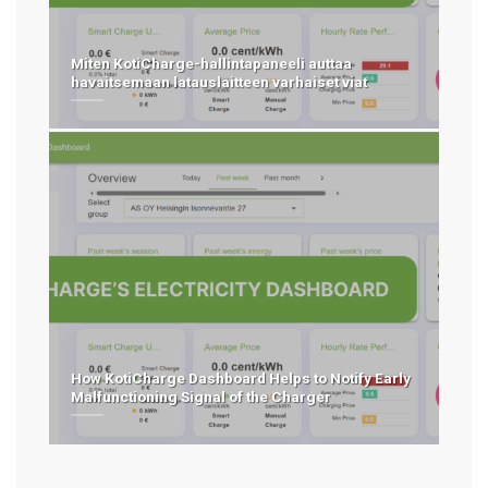
Miten KotiCharge-hallintapaneeli auttaa
havaitsemaan latauslaitteen varhaiset viat
How KotiCharge Dashboard Helps to Notify Early
Malfunctioning Signal of the Charger