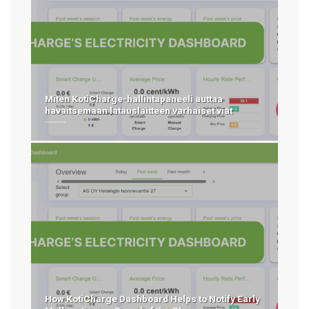
Miten KotiCharge-hallintapaneeli auttaa
havaitsemaan latauslaitteen varhaiset viat
How KotiCharge Dashboard Helps to Notify Early