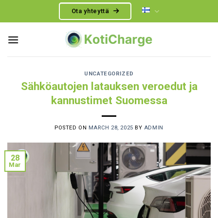
Skip
Ota yhteyttä
to
content
UNCATEGORIZED
Sähköautojen latauksen veroedut ja
kannustimet Suomessa
POSTED ON
MARCH 28, 2025
BY
ADMIN
28
Mar