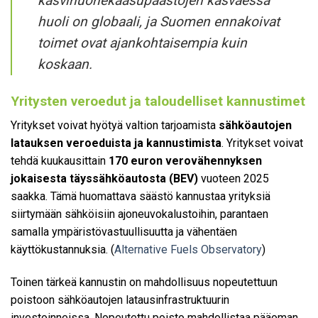
kasvihuonekaasupäästöjen kasvaessa
huoli on globaali, ja Suomen ennakoivat
toimet ovat ajankohtaisempia kuin
koskaan.
Yritysten veroedut ja taloudelliset kannustimet
Yritykset voivat hyötyä valtion tarjoamista
sähköautojen
latauksen veroeduista ja kannustimista
. Yritykset voivat
tehdä kuukausittain
170 euron verovähennyksen
jokaisesta täyssähköautosta (BEV)
vuoteen 2025
saakka. Tämä huomattava säästö kannustaa yrityksiä
siirtymään sähköisiin ajoneuvokalustoihin, parantaen
samalla ympäristövastuullisuutta ja vähentäen
käyttökustannuksia. (
Alternative Fuels Observatory
)
Toinen tärkeä kannustin on mahdollisuus nopeutettuun
poistoon sähköautojen latausinfrastruktuurin
investoinneissa. Nopeutettu poisto mahdollistaa pääoman