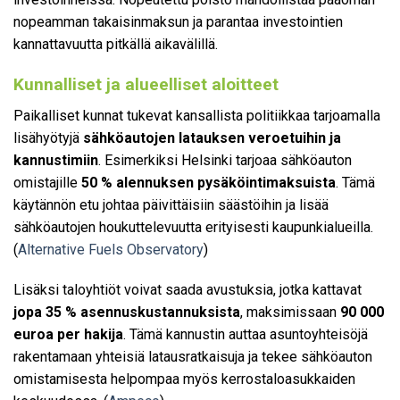
nopeamman takaisinmaksun ja parantaa investointien
kannattavuutta pitkällä aikavälillä.
Kunnalliset ja alueelliset aloitteet
Paikalliset kunnat tukevat kansallista politiikkaa tarjoamalla
lisähyötyjä
sähköautojen latauksen veroetuihin ja
kannustimiin
. Esimerkiksi Helsinki tarjoaa sähköauton
omistajille
50 % alennuksen pysäköintimaksuista
. Tämä
käytännön etu johtaa päivittäisiin säästöihin ja lisää
sähköautojen houkuttelevuutta erityisesti kaupunkialueilla.
(
Alternative Fuels Observatory
)
Lisäksi taloyhtiöt voivat saada avustuksia, jotka kattavat
jopa 35 % asennuskustannuksista
, maksimissaan
90 000
euroa per hakija
. Tämä kannustin auttaa asuntoyhteisöjä
rakentamaan yhteisiä latausratkaisuja ja tekee sähköauton
omistamisesta helpompaa myös kerrostaloasukkaiden