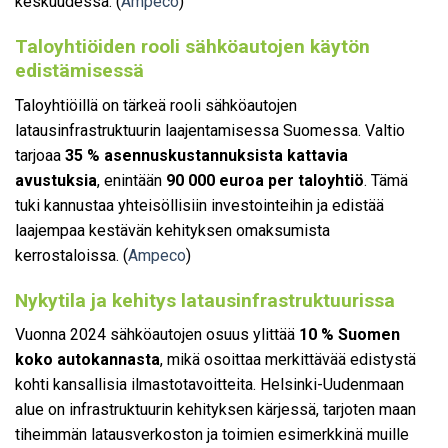
keskuudessa. (
Ampeco
)
Taloyhtiöiden rooli sähköautojen käytön
edistämisessä
Taloyhtiöillä on tärkeä rooli sähköautojen
latausinfrastruktuurin laajentamisessa Suomessa. Valtio
tarjoaa
35 % asennuskustannuksista kattavia
avustuksia
, enintään
90 000 euroa per taloyhtiö
. Tämä
tuki kannustaa yhteisöllisiin investointeihin ja edistää
laajempaa kestävän kehityksen omaksumista
kerrostaloissa. (
Ampeco
)
Nykytila ja kehitys latausinfrastruktuurissa
Vuonna 2024 sähköautojen osuus ylittää
10 % Suomen
koko autokannasta
, mikä osoittaa merkittävää edistystä
kohti kansallisia ilmastotavoitteita. Helsinki-Uudenmaan
alue on infrastruktuurin kehityksen kärjessä, tarjoten maan
tiheimmän latausverkoston ja toimien esimerkkinä muille