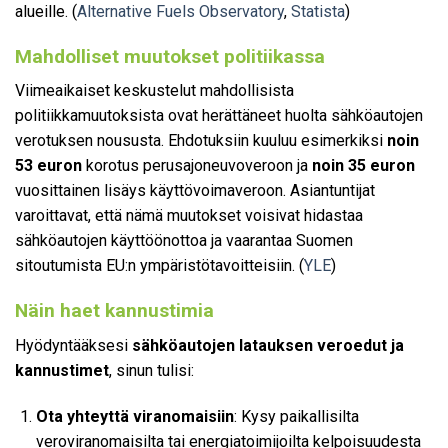
alueille. (
Alternative Fuels Observatory
,
Statista
)
Mahdolliset muutokset politiikassa
Viimeaikaiset keskustelut mahdollisista
politiikkamuutoksista ovat herättäneet huolta sähköautojen
verotuksen noususta. Ehdotuksiin kuuluu esimerkiksi
noin
53 euron
korotus perusajoneuvoveroon ja
noin 35 euron
vuosittainen lisäys käyttövoimaveroon. Asiantuntijat
varoittavat, että nämä muutokset voisivat hidastaa
sähköautojen käyttöönottoa ja vaarantaa Suomen
sitoutumista EU:n ympäristötavoitteisiin. (
YLE
)
Näin haet kannustimia
Hyödyntääksesi
sähköautojen latauksen veroedut ja
kannustimet
, sinun tulisi:
Ota yhteyttä viranomaisiin
: Kysy paikallisilta
veroviranomaisilta tai energiatoimijoilta kelpoisuudesta