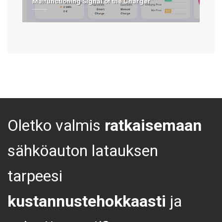
Malfunctioning Signal of the Charger
Oletko valmis
ratkaisemaan
sähköauton latauksen
tarpeesi
kustannustehokkaasti
ja